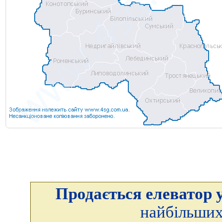
Продається елеватор у
найбільших