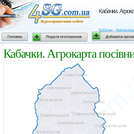
Кабачки. Агрок
Агросправочник online
Кабачки - Хмельницьк
Головна
Подати оголошення
Добавити орган
Кабачки. Агрокарта посівн