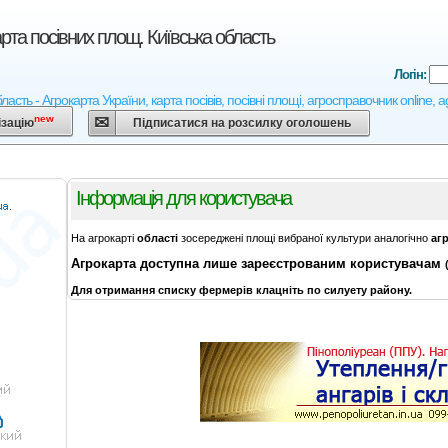
рта посівних площ. Київська область
Логін:
ласть - Агрокарта України, карта посівів, посівні площі, агросправочник online,
new
ізацію
Підписатися на розсилку оголошень
Інформація для користувача
На агрокарті
області
зосереджені площі вибраної культури аналогічно
аг
Агрокарта
доступна лише зареєстрованим користувачам
Для отримання списку фермерів клацніть по силуету району.