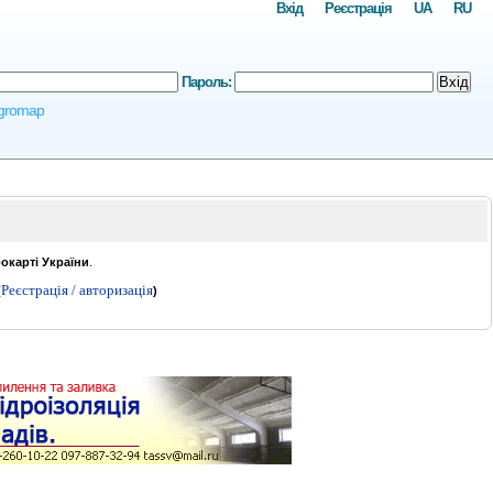
Вхід
Реєстрація
UA
RU
Пароль:
Вхід
 agromap
рокарті України
.
Реєстрація / авторизація
(
)