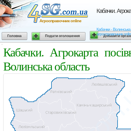
Кабачки. Агрока
Агросправочник online
Кабачки - Волинська о
агросправочник onli
Головна
Подати оголошення
Добавити орган
Кабачки. Агрокарта посів
Волинська область